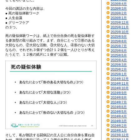
せてもらいました。
2026年4月
今回の講話の主な内容は、
2026年3月
● 死の疑似体験ワーク
2026年2月
● 人生会議
2026年1月
● グリーフケア
2025年12月
の３つ。
2025年11月
2025年10月
死の疑似体験ワークは、紙上で自分自身の死を疑似体験す
2025年9月
る参加型の取り組みです。まず、自分にとって①形のある
2025年8月
大切なもの、②大切な活動、③大切な人、④形のない大切
2025年7月
なもの、それぞれ３個ずつ合計１２個を一人ひとりが考え
2025年6月
たうえで、１２枚の紙片に１個ずつ記載。
2025年5月
2025年4月
2025年3月
2025年2月
2025年1月
2024年12月
2024年11月
2024年10月
2024年9月
2024年8月
2024年7月
2024年6月
2024年5月
2024年4月
2024年3月
2024年2月
2024年1月
そして、私が朗読する闘病記の主人公に自分自身を重ね合
2023年12月
わせ、病状の進行に沿って１２個の大切なものを１個ず
2023年11月