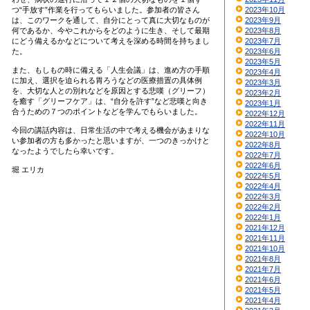
つ“手放す”作業を行ってもらいました。参加者の皆さん
2023年10月
は、このワークを通して、自分にとって真に大切なものが
2023年9月
何であるか、今やこれからをどのように生き、そして最期
2023年8月
にどう備えるかなどについて考えを深める時間を持ちまし
2023年7月
た。
2023年6月
2023年5月
また、もしもの時に備える「人生会議」は、進め方の手順
2023年4月
に加え、選択を迫られる胃ろうなどの医療措置の具体例
2023年3月
を、大切な人との別れなどを原因とする悲嘆（グリーフ）
2023年2月
を癒す「グリーフケア」は、“自分を許す”など悲嘆と向き
2023年1月
合うための７つのポイントなどを学んでもらいました。
2022年12月
2022年11月
今回の講話内容は、日常生活の中で考える機会があまりな
2022年10月
い参加者の方も多かったと思いますが、一つのきっかけと
2022年8月
なったようでしたら幸いです。
2022年7月
2022年6月
堀 エリカ
2022年5月
2022年4月
2022年3月
2022年2月
2022年1月
2021年12月
2021年11月
2021年10月
2021年8月
2021年7月
2021年6月
2021年5月
2021年4月