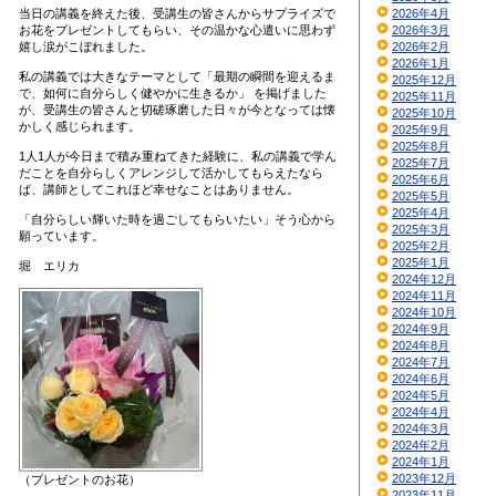
当日の講義を終えた後、受講生の皆さんからサプライズで
2026年4月
お花をプレゼントしてもらい、その温かな心遣いに思わず
2026年3月
嬉し涙がこぼれました。
2026年2月
2026年1月
私の講義では大きなテーマとして「最期の瞬間を迎えるま
2025年12月
で、如何に自分らしく健やかに生きるか」 を掲げました
2025年11月
が、受講生の皆さんと切磋琢磨した日々が今となっては懐
2025年10月
かしく感じられます。
2025年9月
2025年8月
1人1人が今日まで積み重ねてきた経験に、私の講義で学ん
2025年7月
だことを自分らしくアレンジして活かしてもらえたなら
2025年6月
ば、講師としてこれほど幸せなことはありません。
2025年5月
2025年4月
「自分らしい輝いた時を過ごしてもらいたい」そう心から
2025年3月
願っています。
2025年2月
2025年1月
堀 エリカ
2024年12月
2024年11月
2024年10月
2024年9月
2024年8月
2024年7月
2024年6月
2024年5月
2024年4月
2024年3月
2024年2月
2024年1月
2023年12月
（プレゼントのお花）
2023年11月