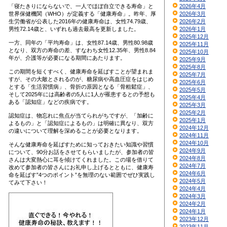
「寝たきりにならないで、一人でほぼ自立できる寿命」と
2026年4月
世界保健機関（WHO）が定義する「健康寿命」。昨年、厚
2026年3月
生労働省が公表した2016年の健康寿命は、女性74.79歳、
2026年2月
男性72.14歳と、いずれも過去最高を更新しました。
2026年1月
2025年12月
一方、同年の「平均寿命」は、女性87.14歳、男性80.98歳
2025年11月
となり、双方の寿命の差、すなわち女性12.35年、男性8.84
2025年10月
年が、介護等が必要になる期間にあたります。
2025年9月
2025年8月
この期間を短くすべく、健康寿命を延ばすことが望まれま
2025年7月
すが、その大敵とされるのが、糖尿病や高血圧症をはじめ
2025年6月
とする「生活習慣病」、骨折の原因となる「骨粗鬆症」、
2025年5月
そして2025年には高齢者の5人に1人が罹患するとの予想も
2025年4月
ある「認知症」などの疾病です。
2025年3月
2025年2月
認知症は、物忘れに焦点が当てられがちですが、「加齢に
2025年1月
よるもの」と「認知症によるもの」は明確に異なり、双方
2024年12月
の違いについて理解を深めることが必要となります。
2024年11月
2024年10月
そんな健康寿命を延ばすために知っておきたい知識や習慣
2024年9月
について、90分お話をさせてもらいましたが、参加者の皆
2024年8月
さんは大変熱心に耳を傾けてくれました。この場を借りて
2024年7月
改めて参加者の皆さんにお礼申し上げるとともに、健康寿
2024年6月
命を延ばす”4つのポイント”を無理のない範囲でぜひ実践し
2024年5月
てみて下さい！
2024年4月
2024年3月
2024年2月
2024年1月
2023年12月
2023年11月