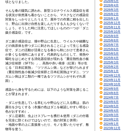
2026年5月
頃となりました。
2026年4月
2026年3月
そんな春の陽気に誘われ、新型コロナウイルス感染症を巡
2026年2月
る状況が依然落ち着かないことから、マスクなどの感染症
2026年1月
対策をしっかりとしたうえで、屋外での作業に精を出した
2025年12月
り、野山に出掛け自然を楽しんだりする人も少なくないで
2025年11月
しょう。そうした時に注意してほしいものの一つが「ダニ
2025年10月
媒介感染症」です。
2025年9月
2025年8月
ダニ媒介感染症は、畑や野山に生息し、ウイルスや細菌な
2025年7月
どの病原体を持つダニに刺されることによって生じる感染
2025年6月
症で、ダニの活動が活発となる春から秋にかけて患者さん
2025年5月
が多くなる傾向にあります。代表的なものとして、発熱や
2025年4月
嘔吐をはじめとする消化器症状が現れる「重症熱性血小板
2025年3月
減少症候群（SFTS）」、高熱や赤い発疹（紅斑）等が生
2025年2月
じる「日本紅斑熱」「ツツガムシ病」などが挙げられます
2025年1月
（重症熱性血小板減少症候群と日本紅斑熱はマダニ、ツツ
2024年12月
ガムシ病はダニ類の一種であるツツガムシがそれぞれ原
2024年11月
因）。
2024年10月
2024年9月
感染から身を守るためには、以下のような対策を講じるこ
2024年8月
とが望まれます。
2024年7月
2024年6月
・ダニが生息している草むらや野山などに入る際は、肌の
2024年5月
露出を少なくする（衣服の色はダニを確認しやすい明るい
2024年4月
色がおすすめ）。
2024年3月
・ダニ忌避剤、虫よけスプレーを携行＆使用（ダニの付着
2024年2月
を完全に防ぐわけではないので、他の対策と併用）
2024年1月
・地面や草の上に直接座ったり、モノを置いたりせず、敷
2023年12月
物等を使う。