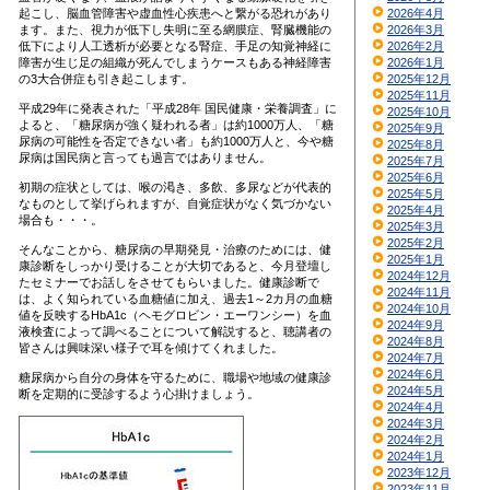
起こし、脳血管障害や虚血性心疾患へと繋がる恐れがあり
2026年4月
ます。また、視力が低下し失明に至る網膜症、腎臓機能の
2026年3月
低下により人工透析が必要となる腎症、手足の知覚神経に
2026年2月
障害が生じ足の組織が死んでしまうケースもある神経障害
2026年1月
の3大合併症も引き起こします。
2025年12月
2025年11月
平成29年に発表された「平成28年 国民健康・栄養調査」に
2025年10月
よると、「糖尿病が強く疑われる者」は約1000万人、「糖
2025年9月
尿病の可能性を否定できない者」も約1000万人と、今や糖
2025年8月
尿病は国民病と言っても過言ではありません。
2025年7月
2025年6月
初期の症状としては、喉の渇き、多飲、多尿などが代表的
2025年5月
なものとして挙げられますが、自覚症状がなく気づかない
2025年4月
場合も・・・。
2025年3月
2025年2月
そんなことから、糖尿病の早期発見・治療のためには、健
2025年1月
康診断をしっかり受けることが大切であると、今月登壇し
2024年12月
たセミナーでお話しをさせてもらいました。健康診断で
2024年11月
は、よく知られている血糖値に加え、過去1～2カ月の血糖
2024年10月
値を反映するHbA1c（ヘモグロビン・エーワンシー）を血
2024年9月
液検査によって調べることについて解説すると、聴講者の
2024年8月
皆さんは興味深い様子で耳を傾けてくれました。
2024年7月
2024年6月
糖尿病から自分の身体を守るために、職場や地域の健康診
2024年5月
断を定期的に受診するよう心掛けましょう。
2024年4月
2024年3月
2024年2月
2024年1月
2023年12月
2023年11月