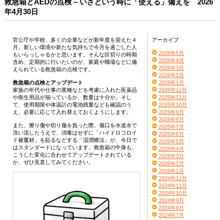
救急箱とAEDの点検 – いざという時に「使える」備えを 2026
年4月30日
官公庁や学校、多くの企業などが新年度を迎えた４
アーカイブ
月。新しい環境や新たな気持ちで今月を過ごした人
2026年5月
もいらっしゃるかと思います。そんな区切りの時期
2026年4月
含め、定期的に行いたいのが、家庭や職場などに備
2026年3月
えられている救急箱の点検です。
2026年2月
救急箱の点検とアップデート
2026年1月
家族の年代や仕事の業種などを考慮に入れた医薬品
2025年12月
や衛生用品が揃っているか、数量は十分か。そし
2025年11月
て、使用期限や体温計の電池残量なども確認のう
2025年10月
え、必要に応じて入れ替えておくようにします。
2025年9月
2025年8月
また、擦り傷や切り傷を負った際、傷口を水道水で
2025年7月
洗い流したうえで、消毒はせずに「ハイドロコロイ
2025年6月
ド被覆材」を貼るなどする「湿潤療法」が、今日で
2025年5月
はスタンダードになっています。救急箱の中身も、
2025年4月
こうした変化に合わせてアップデートされている
2025年3月
か、ぜひ見直してみてください。
2025年2月
2025年1月
2024年12月
2024年11月
2024年10月
2024年9月
2024年8月
2024年7月