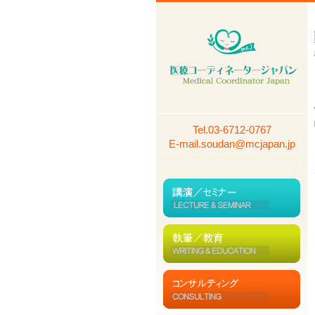
Tel.
03-6712-0767
E-mail.soudan@mcjapan.jp