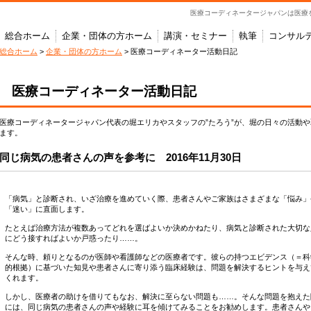
医療コーディネータージャパンは医療
総合ホーム
企業・団体の方ホーム
講演・セミナー
執筆
コンサル
総合ホーム
>
企業・団体の方ホーム
> 医療コーディネーター活動日記
医療コーディネーター活動日記
医療コーディネータージャパン代表の堀エリカやスタッフの”たろう”が、堀の日々の活動
ます。
同じ病気の患者さんの声を参考に 2016年11月30日
「病気」と診断され、いざ治療を進めていく際、患者さんやご家族はさまざまな「悩み」
「迷い」に直面します。
たとえば治療方法が複数あってどれを選ばよいか決めかねたり、病気と診断された大切な
にどう接すればよいか戸惑ったり……。
そんな時、頼りとなるのが医師や看護師などの医療者です。彼らの持つエビデンス（＝科
的根拠）に基づいた知見や患者さんに寄り添う臨床経験は、問題を解決するヒントを与え
くれます。
しかし、医療者の助けを借りてもなお、解決に至らない問題も……。そんな問題を抱えた
には、同じ病気の患者さんの声や経験に耳を傾けてみることをお勧めします。患者さんや