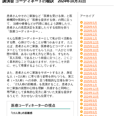
講演会 コーディネートの秘訣 2024年10月31日
患者さんやそのご家族など「医療を受ける側」と医
アーカイブ
療機関や医師など「医療を提供する側」の間に立っ
2026年5月
て、 治療や療養などが円滑に進むよう調整したり、
2026年4月
患者さんの意思決定を支援したりする役割を担う
2026年3月
「医療コーディネーター」。
2026年2月
そんな医療コーディネーターとして私が日々活動を
2026年1月
する際、心掛けていることが幾つかあります。 たと
2025年12月
えば、患者さんやご家族、医療者などコーディネー
2025年11月
ターとしてかかわらせてもらう人は、一人ひとり状
2025年10月
態や環境、あるいは考え方など異なる、すなわち
2025年9月
「百人百様」であるという前提に立つこと。ごくご
2025年8月
く基本的なことではありますが、だからこそ大切
2025年7月
に、そして尊重するようにしています。
2025年6月
2025年5月
また、患者さんやご家族をサポートするとき、身近
2025年4月
な人（＝2人称）に寄り添う姿勢を持ちつつも、第三
2025年3月
者（＝3人称）への冷静、且つ客観的な立場を保つべ
2025年2月
く、「2.5人称の距離感」を意識すること。患者さん
2025年1月
やご家族の状態や心情を理解・共感すると同時に、
2024年12月
専門家として多角的な見方に基づいた支援を提供す
2024年11月
るうえで、欠かせない立ち位置です。
2024年10月
2024年9月
2024年8月
2024年7月
2024年6月